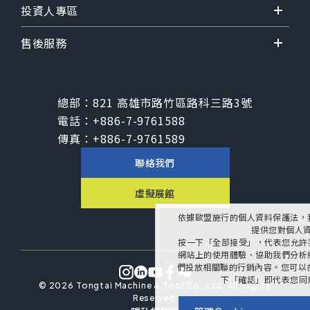
投資人專區
售後服務
總部：
821 高雄市路竹區路科三路3號
電話：
+886-7-9761588
傳真：
+886-7-9761589
聯絡我們
虛擬展館
依據歐盟施行的個人資料保護法，
提供您對個人
按一下「全部接受」，代表您允許我們
網站上的使用體驗、協助我們分析
們投放相關聯的行銷內容。您可以在下
下「確認」即代表您同
©
2026
Tongtai Machine & Tool Co., Ltd.
All Rights
Reserved.