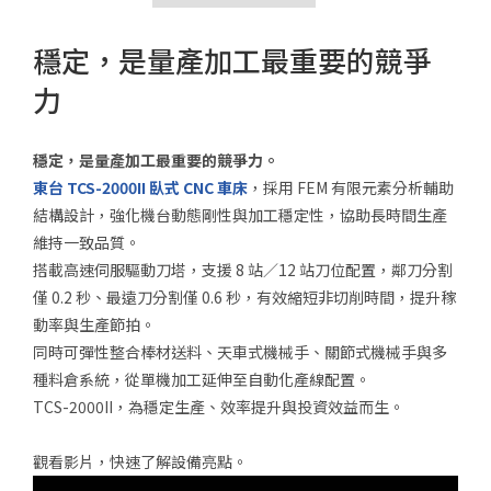
售後服務
穩定，是量產加工最重要的競爭
東台集團
力
人才招募
聯絡我們
穩定，是量產加工最重要的競爭力。
東台
TCS-2000II
臥式
CNC
車床
，採用
FEM
有限元素分析輔助
產品洽詢車
0
結構設計，強化機台動態剛性與加工穩定性，協助長時間生產
方案洽詢車
0
維持一致品質。
搭載高速伺服驅動刀塔，支援
8
站／
12
站刀位配置，鄰刀分割
僅
0.2
秒、最遠刀分割僅
0.6
秒，有效縮短非切削時間，提升稼
動率與生產節拍。
同時可彈性整合棒材送料、天車式機械手、關節式機械手與多
種料倉系統，從單機加工延伸至自動化產線配置。
TCS-2000II
，為穩定生產、效率提升與投資效益而生。
觀看影片，快速了解設備亮點。