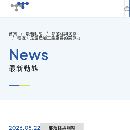
繁
中
首頁
最新動態
部落格與洞察
公司介紹
En
穩定，是量產加工最重要的競爭力
News
最新動態
最新動態
技術與方案
產品資訊
技術服務
投資人專區
2026.05.22
部落格與洞察