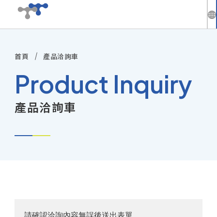
繁
中
首頁
產品洽詢車
公司介紹
En
Product Inquiry
最新動態
產品洽詢車
技術與方案
產品資訊
技術服務
投資人專區
請確認洽詢內容無誤後送出表單。