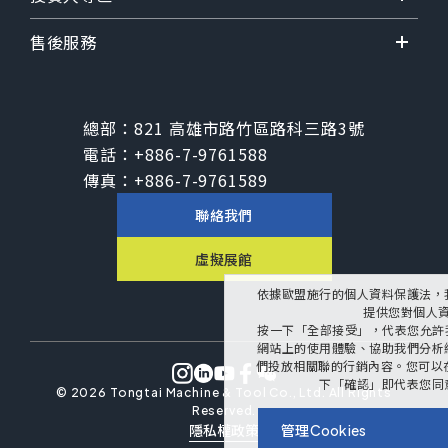
售後服務
總部：
821 高雄市路竹區路科三路3號
電話：
+886-7-9761588
傳真：
+886-7-9761589
聯絡我們
虛擬展館
依據歐盟施行的個人資料保護法，
提供您對個人
按一下「全部接受」，代表您允許我們
網站上的使用體驗、協助我們分析
們投放相關聯的行銷內容。您可以在下
下「確認」即代表您同
©
2026
Tongtai Machine & Tool Co., Ltd.
All Rights
Reserved.
隱私權政策
管理Cookies