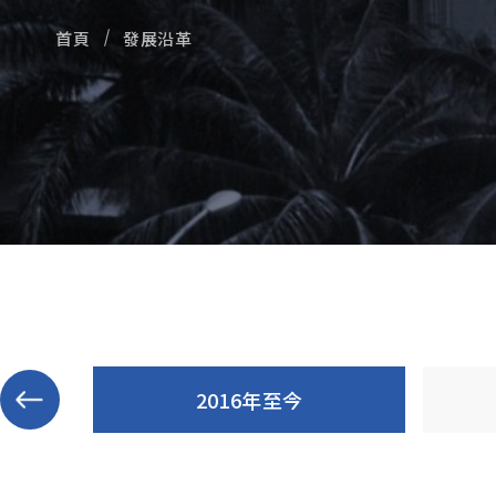
售後服務
首頁
發展沿革
東台集團
人才招募
聯絡我們
產品洽詢車
0
方案洽詢車
0
2016年至今