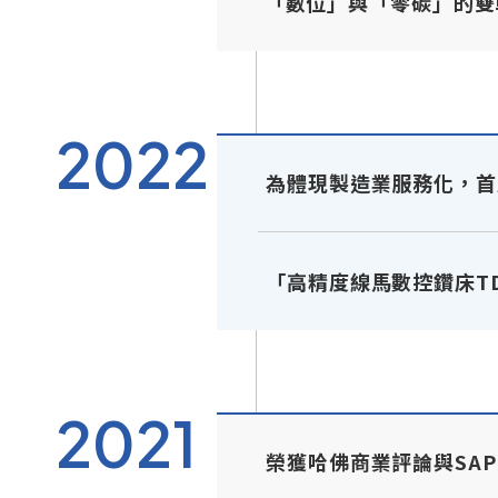
「數位」與「零碳」的雙
2022
為體現製造業服務化，首
「高精度線馬數控鑽床TD
2021
榮獲哈佛商業評論與SA