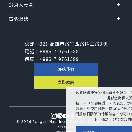
投資人專區
售後服務
總部：
821 高雄市路竹區路科三路3號
電話：
+886-7-9761588
傳真：
+886-7-9761589
聯絡我們
虛擬展館
依據歐盟施行的個人資料保護法，
提供您對個人
按一下「全部接受」，代表您允許我們
網站上的使用體驗、協助我們分析
們投放相關聯的行銷內容。您可以在下
下「確認」即代表您同
©
2026
Tongtai Machine & Tool Co., Ltd.
All Rights
Reserved.