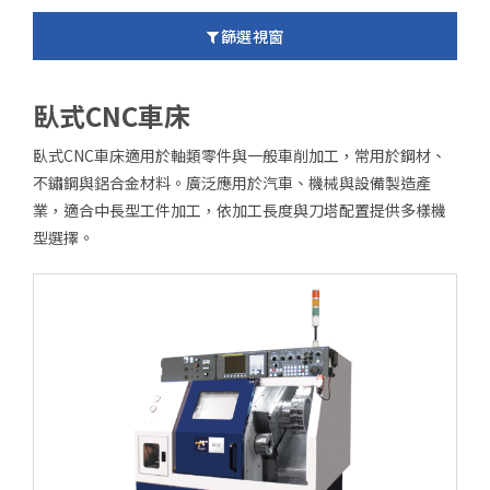
售後服務
篩選視窗
東台集團
臥式CNC車床
人才招募
聯絡我們
臥式CNC車床適用於軸類零件與一般車削加工，常用於鋼材、
不鏽鋼與鋁合金材料。廣泛應用於汽車、機械與設備製造產
產品洽詢車
0
業，適合中長型工件加工，依加工長度與刀塔配置提供多樣機
方案洽詢車
0
型選擇。