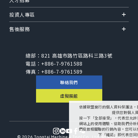
人才招募
投資人專區
售後服務
總部：
821 高雄市路竹區路科三路3號
電話：
+886-7-9761588
傳真：
+886-7-9761589
聯絡我們
虛擬展館
依據歐盟施行的個人資料保護法，
提供您對個人
按一下「全部接受」，代表您允許我們
網站上的使用體驗、協助我們分析
們投放相關聯的行銷內容。您可以在下
下「確認」即代表您同
©
2026
Tongtai Machine & Tool Co., Ltd.
All Rights