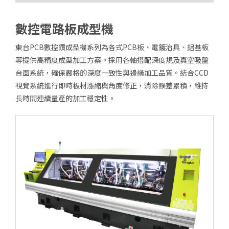
售後服務
數控電路板成型機
東台集團
東台PCB數控鑽成型機系列為各式PCB板、電鍍治具、鋁基板
人才招募
等提供高精度成型加工方案。採用各軸搭配深度規及真空吸盤
聯絡我們
台面系統，確保嚴格的深度一致性與邊緣加工品質。結合CCD
視覺系統進行即時板材漲縮與角度修正，消除誤差累積，維持
產品洽詢車
0
長時間連續量產的加工穩定性。
方案洽詢車
0