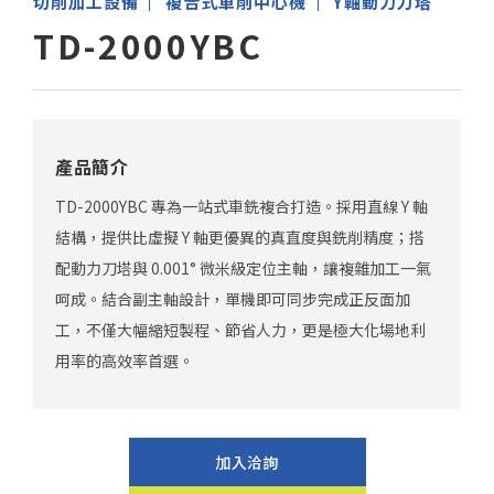
切削加工設備
複合式車削中心機
Y軸動力刀塔
TD-2000YBC
產品簡介
TD-2000YBC 專為一站式車銑複合打造。採用直線 Y 軸
結構，提供比虛擬 Y 軸更優異的真直度與銑削精度；搭
配動力刀塔與 0.001° 微米級定位主軸，讓複雜加工一氣
呵成。結合副主軸設計，單機即可同步完成正反面加
工，不僅大幅縮短製程、節省人力，更是極大化場地利
用率的高效率首選。
加入洽詢