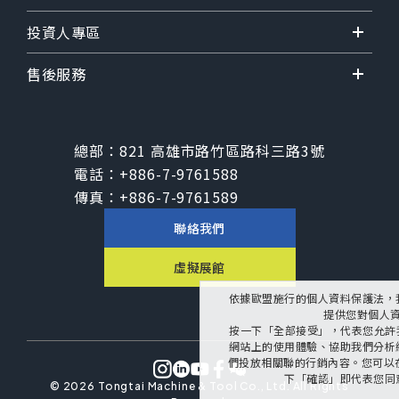
投資人專區
售後服務
總部：
821 高雄市路竹區路科三路3號
電話：
+886-7-9761588
傳真：
+886-7-9761589
聯絡我們
虛擬展館
依據歐盟施行的個人資料保護法，
提供您對個人
按一下「全部接受」，代表您允許我們
網站上的使用體驗、協助我們分析
們投放相關聯的行銷內容。您可以在下
下「確認」即代表您同
©
2026
Tongtai Machine & Tool Co., Ltd.
All Rights