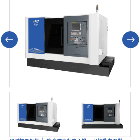
售後服務
東台集團
人才招募
聯絡我們
產品洽詢車
0
方案洽詢車
0