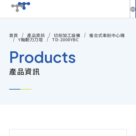
繁
中
首頁
產品資訊
切削加工設備
複合式車削中心機
公司介紹
En
Y軸動力刀塔
TD-2000YBC
Products
最新動態
產品資訊
技術與方案
產品資訊
技術服務
投資人專區